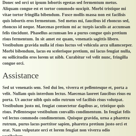
Donec sed orci ut ipsum lobortis egestas sed fermentum metus.
Aliquam congue est et tortor commodo suscipit. Morbi tristique mi
vitae tortor fringilla bibendum. Fusce mollis massa non est facilisis
quis lobortis eros fermentum. Sed metus mi, faucibus id rhoncus sed,
rhoncus id neque. Maecenas pretium mi ac turpis iaculis at accumsan
felis tincidunt. Phasellus accumsan leo a purus congue quis pretium
risus fermentum. In sit amet est quam, venenatis sagittis libero.
Vestibulum gravida nulla id risus luctus vel vehicula arcu ullamcorper.
Morbi bibendum, lacus eu scelerisque pretium, mi lacus feugiat nulla,
eu sollicitudin eros lorem ut nibh. Curabitur vel velit nunc, fringilla
congue orci.
Assistance
Sed ut venenatis sem. Sed dui leo, viverra et pellentesque et, porta a
velit. Nullam quis interdum lectus. Maecenas laoreet faucibus risus eu
porta. Ut auctor nibh quis odio rutrum vel facilisis risus volutpat.
Vestibulum justo mi, feugiat consectetur dapibus ac, tristique quis
risus. Pellentesque vestibulum convallis condimentum. In feugiat felis
vel lectus commodo condimentum. Quisque gravida, urna a pharetra
rutrum, purus lacus porttitor sapien, pharetra pretium justo orci et
erat. Nam vulputate orci et lorem feugiat non viverra odio