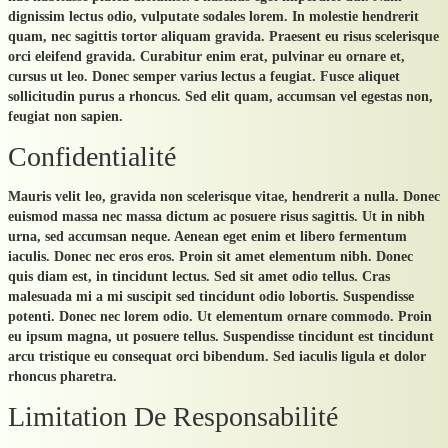
Contact
dignissim lectus odio, vulputate sodales lorem. In molestie hendrerit
quam, nec sagittis tortor aliquam gravida. Praesent eu risus scelerisque
Liens
orci eleifend gravida. Curabitur enim erat, pulvinar eu ornare et,
cursus ut leo. Donec semper varius lectus a feugiat. Fusce aliquet
Certification
sollicitudin purus a rhoncus. Sed elit quam, accumsan vel egestas non,
feugiat non sapien.
Actualités
Confidentialité
Galerie Photos
Mauris velit leo, gravida non scelerisque vitae, hendrerit a nulla. Donec
euismod massa nec massa dictum ac posuere risus sagittis. Ut in nibh
urna, sed accumsan neque. Aenean eget enim et libero fermentum
iaculis. Donec nec eros eros. Proin sit amet elementum nibh. Donec
quis diam est, in tincidunt lectus. Sed sit amet odio tellus. Cras
malesuada mi a mi suscipit sed tincidunt odio lobortis. Suspendisse
potenti. Donec nec lorem odio. Ut elementum ornare commodo. Proin
eu ipsum magna, ut posuere tellus. Suspendisse tincidunt est tincidunt
arcu tristique eu consequat orci bibendum. Sed iaculis ligula et dolor
rhoncus pharetra.
Limitation De Responsabilité