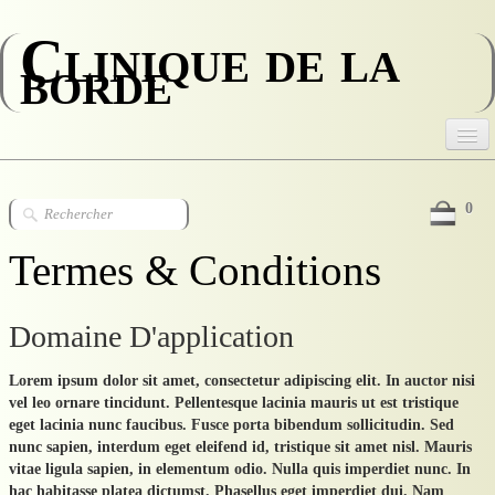
Clinique de la
borde
Accueil
0
La Clinique
Termes & Conditions
L'équipe médicale
Le personnel
Domaine D'application
Votre séjour
Lorem ipsum dolor sit amet, consectetur adipiscing elit. In auctor nisi
vel leo ornare tincidunt. Pellentesque lacinia mauris ut est tristique
Stages
eget lacinia nunc faucibus. Fusce porta bibendum sollicitudin. Sed
nunc sapien, interdum eget eleifend id, tristique sit amet nisl. Mauris
Recrutement
vitae ligula sapien, in elementum odio. Nulla quis imperdiet nunc. In
hac habitasse platea dictumst. Phasellus eget imperdiet dui. Nam