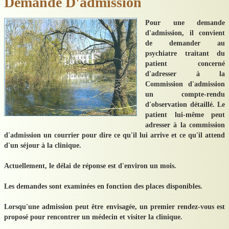
Demande D'admission
Contact
Pour une demande
Liens
d'admission, il convient
de demander au
Certification
psychiatre traitant du
patient concerné
Actualités
d'adresser à la
Commission d'admission
Galerie Photos
un compte-rendu
d'observation détaillé. Le
patient lui-même peut
adresser à la commission
d'admission un courrier pour dire ce qu'il lui arrive et ce qu'il attend
d'un séjour à la clinique.
Actuellement, le délai de réponse est d'environ un mois.
Les demandes sont examinées en fonction des places disponibles.
Lorsqu'une admission peut être envisagée, un premier rendez-vous est
proposé pour rencontrer un médecin et visiter la clinique.