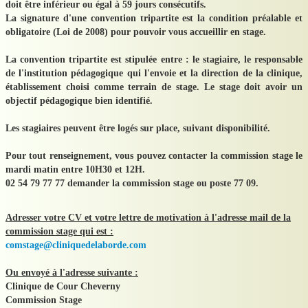
doit être inférieur ou égal à 59 jours consécutifs.
Contact
La signature d'une convention tripartite est la condition préalable et
obligatoire (Loi de 2008) pour pouvoir vous accueillir en stage.
Liens
La convention tripartite est stipulée entre : le stagiaire, le responsable
Certification
de l'institution pédagogique qui l'envoie et la direction de la clinique,
établissement choisi comme terrain de stage. Le stage doit avoir un
Actualités
objectif pédagogique bien identifié.
Galerie Photos
Les stagiaires peuvent être logés sur place, suivant disponibilité.
Pour tout renseignement, vous pouvez contacter la commission stage le
mardi matin entre 10H30 et 12H.
02 54 79 77 77 demander la commission stage ou poste 77 09.
Adresser votre CV et votre lettre de motivation à l'adresse mail de la
commission stage qui est :
comstage@cliniquedelaborde.com
Ou envoyé à l'adresse suivante :
Clinique de Cour Cheverny
​Commission Stage