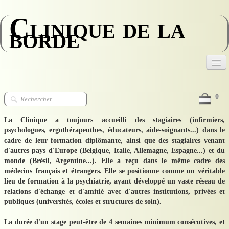
Clinique de la
borde
Accueil
0
La Clinique
​La Clinique a toujours accueilli des stagiaires (infirmiers,
psychologues, ergothérapeuthes, éducateurs, aide-soignants...) dans le
L'équipe médicale
cadre de leur formation diplômante, ainsi que des stagiaires venant
d'autres pays d'Europe (Belgique, Italie, Allemagne, Espagne...) et du
Le personnel
monde (Brésil, Argentine...). Elle a reçu dans le même cadre des
médecins français et étrangers. Elle se positionne comme un véritable
Votre séjour
lieu de formation à la psychiatrie, ayant développé un vaste réseau de
relations d'échange et d'amitié avec d'autres institutions, privées et
Stages
publiques (universités, écoles et structures de soin).
Recrutement
La durée d'un stage peut-être de 4 semaines minimum consécutives, et